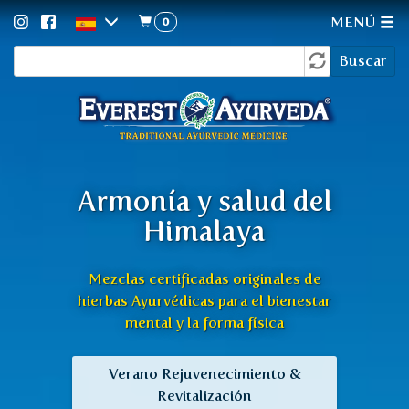
0
MENÚ
Formulario
Pasar
Buscar
al
de
contenido
búsqueda
principal
Armonía y salud del
Himalaya
Mezclas certificadas originales de
hierbas Ayurvédicas
para el bienestar
mental y la forma física
Verano Rejuvenecimiento &
Revitalización