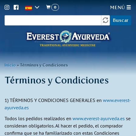
0
MENÚ
Formulario
Pasar
Buscar
al
de
contenido
búsqueda
principal
Usted
Inicio
»
Términos y Condiciones
está
Términos y Condiciones
aquí
1) TÉRMINOS Y CONDICIONES GENERALES en
www.everest-
ayurveda.es
Todos los pedidos realizados en
www.everest-ayurveda.es
se
consideran obligatorios. Al hacer el pedido, el comprador
confirma que se ha familiarizado con estas Condiciones