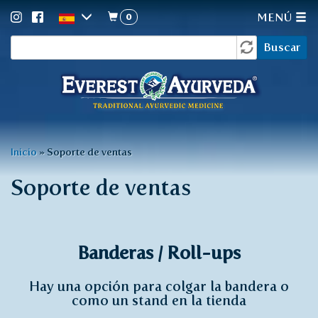
0
MENÚ
Formulario
Pasar
Buscar
al
de
contenido
búsqueda
principal
Usted
Inicio
»
Soporte de ventas
está
Soporte de ventas
aquí
Banderas / Roll-ups
Hay una opción para colgar la bandera o
como un stand en la tienda