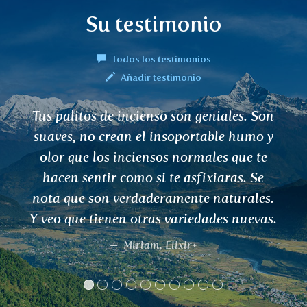
Su testimonio
Todos los testimonios
Añadir testimonio
o son geniales. Son
Hola, he estado usan
nsoportable humo y
mucho tiempo y pienso
s normales que te
ayudan con todos los 
te asfixiaras. Se
:) Gracias y te des
amente naturales.
Sabina 
 variedades nuevas.
lixir+