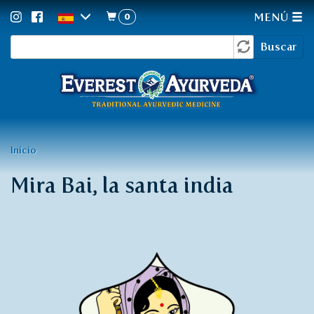
0
MENÚ
Formulario
Pasar
Buscar
al
de
contenido
búsqueda
principal
Usted
Inicio
está
Mira Bai, la santa india
aquí