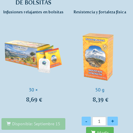
DE BOLSITAS
Infusiones relajantes en bolsitas
Resistencia y fortaleza física
30 ×
50 g
8,69 €
8,39 €
Cantidad
-
+
Disponible: Septiembre 15
Añadir