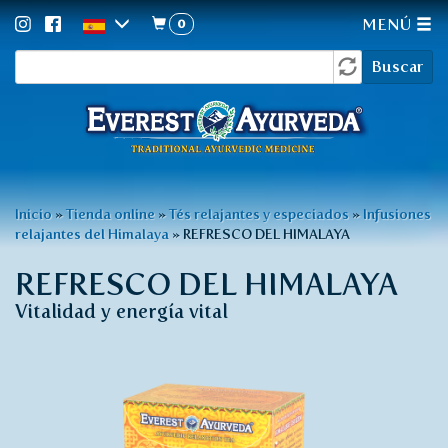
0
MENÚ
Formulario
Pasar
Buscar
al
de
contenido
búsqueda
principal
Usted
Inicio
»
Tienda online
»
Tés relajantes y especiados
»
Infusiones
relajantes del Himalaya
»
REFRESCO DEL HIMALAYA
está
aquí
REFRESCO DEL HIMALAYA
Vitalidad y energía vital