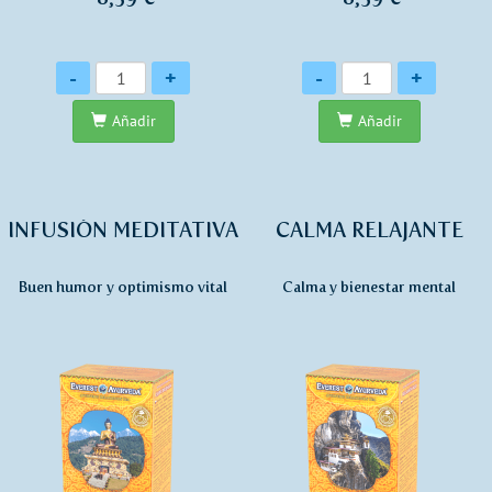
Cantidad
Cantidad
-
+
-
+
Añadir
Añadir
INFUSIÓN MEDITATIVA
CALMA RELAJANTE
Buen humor y optimismo vital
Calma y bienestar mental