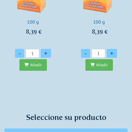
100 g
100 g
8,39 €
8,39 €
Cantidad
Cantidad
-
+
-
+
Añadir
Añadir
Seleccione su producto