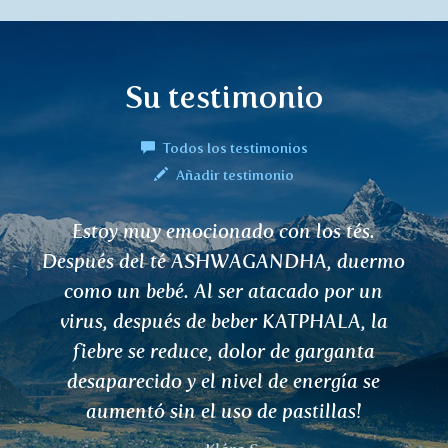
Su testimonio
Todos los testimonios
Añadir testimonio
Hola, he estado tomando té de Everest
Ayurveda durante varios años, me ha
ayudado con mi período y problemas
generales asociados con los desequilibrios
hormonales. Ahora estoy pidiendo más
tés y veremos cómo me afecta :-)
Lucie M.