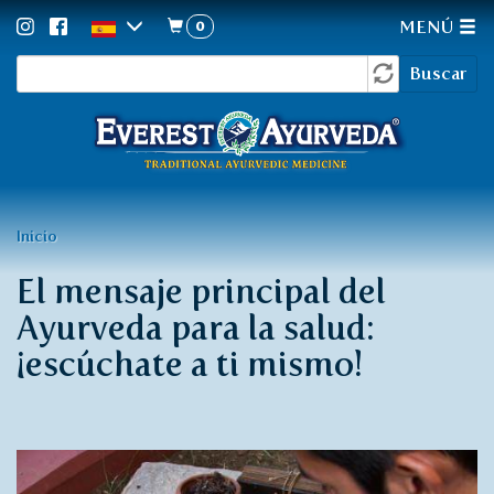
0
MENÚ
Formulario
Pasar
Buscar
al
de
contenido
búsqueda
principal
Usted
Inicio
está
El mensaje principal del
aquí
Ayurveda para la salud:
¡escúchate a ti mismo!