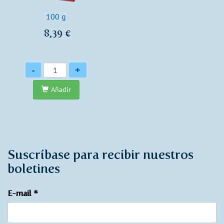
100 g
8,39 €
Cantidad
-
+
Añadir
Suscríbase para recibir nuestros
boletines
E-mail
*