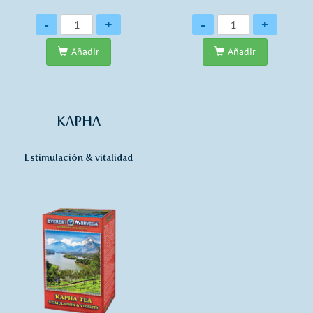
Cantidad
Cantidad
-
+
-
+
Añadir
Añadir
KAPHA
Estimulación & vitalidad