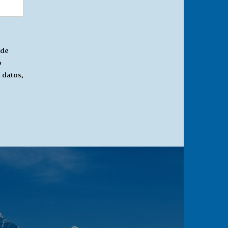
 de
o
 datos,