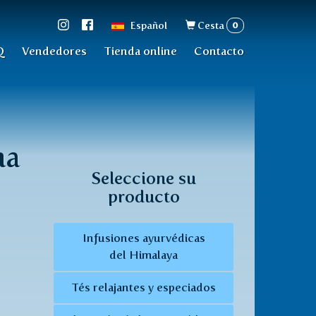
Formulario
0
Español
Cesta
de
Q
Vendedores
Tienda online
Contacto
búsqueda
na
Seleccione su
producto
Infusiones ayurvédicas
del Himalaya
Tés relajantes y especiados