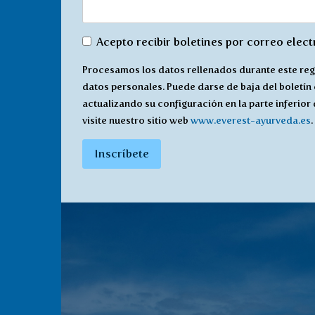
De
Acepto recibir boletines por correo elec
acuerdo
Procesamos los datos rellenados durante este reg
con
datos personales. Puede darse de baja del boletín
recibir
actualizando su configuración en la parte inferior
*
visite nuestro sitio web
www.everest-ayurveda.es
.
Inscríbete