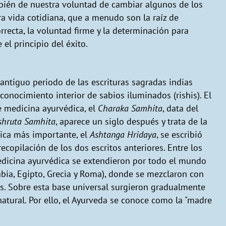
ién de nuestra voluntad de cambiar algunos de los
ra vida cotidiana, que a menudo son la raíz de
rrecta, la voluntad firme y la determinación para
el principio del éxito.
 antiguo periodo de las escrituras sagradas indias
conocimiento interior de sabios iluminados (rishis). El
e medicina ayurvédica, el
Charaka Samhita
, data del
shruta Samhita
, aparece un siglo después y trata de la
dica más importante, el
Ashtanga Hridaya
, se escribió
 recopilación de los dos escritos anteriores. Entre los
a medicina ayurvédica se extendieron por todo el mundo
rabia, Egipto, Grecia y Roma), donde se mezclaron con
les. Sobre esta base universal surgieron gradualmente
atural. Por ello, el Ayurveda se conoce como la "madre