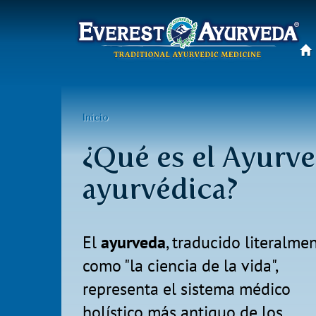
Menú
principal
Pasar
al
Usted
Inicio
contenido
está
principal
¿Qué es el Ayurve
aquí
ayurvédica?
El
ayurveda
, traducido literalme
como "la ciencia de la vida",
representa el sistema médico
holístico más antiguo de los