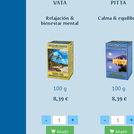
VATA
PITTA
Relajación &
Calma & equilib
bienestar mental
100 g
100 g
8,39 €
8,39 €
Cantidad
Cantidad
-
+
-
+
Añadir
Añadir