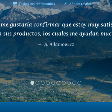
Todos los testimonios
Añadir testimonio
cias al té MEDHIKA, mi lactancia aument
50%. Nada me ayudó antes como este té.
Ingrid