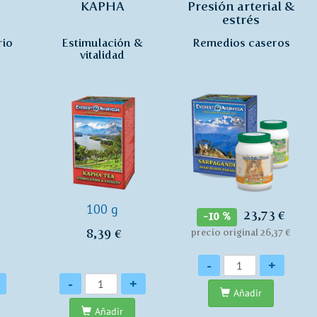
KAPHA
Presión arterial &
estrés
rio
Estimulación &
Remedios caseros
vitalidad
100 g
23,73 €
-10 %
8,39 €
precio original 26,37 €
Cantidad
-
+
Cantidad
-
+
Añadir
Añadir