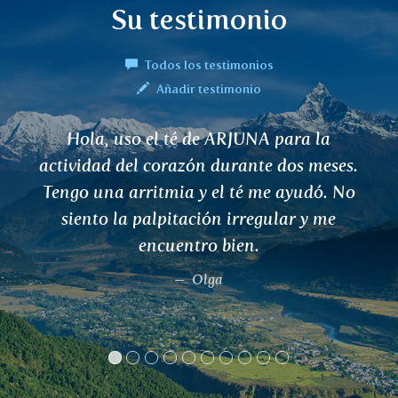
Su testimonio
Todos los testimonios
Añadir testimonio
Hola, uso el té de ARJUNA para la
So
ividad del corazón durante dos meses.
má
ngo una arritmia y el té me ayudó. No
siento la palpitación irregular y me
encuentro bien.
Olga