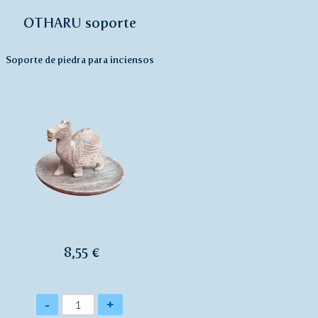
OTHARU soporte
Soporte de piedra para inciensos
8,55 €
Cantidad
-
+