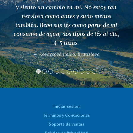
oy tan
durante los primeros días de 
enos
temporada de polen de primav
 de mi
Después de una semana de tomar 
al día,
tres veces al día, yo era capaz de 
a mi perro y correr con él a travé
prado en flor!
Marta K.
Iniciar sesión
Términos y Condiciones
Soporte de ventas