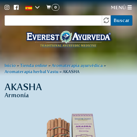
0
MENÚ
Formulario
Pasar
Buscar
al
de
contenido
búsqueda
principal
Usted
Inicio
»
Tienda online
»
Aromaterapia ayurvédica
»
Aromaterapia herbal Vastu
»
AKASHA
está
aquí
AKASHA
Armonía