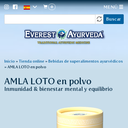
0
MENÚ
Formulario
Pasar
Buscar
al
de
contenido
búsqueda
principal
Usted
Inicio
»
Tienda online
»
Bebidas de superalimentos ayurvédicos
»
AMLA LOTO en polvo
está
aquí
AMLA LOTO en polvo
Inmunidad & bienestar mental y equilibrio