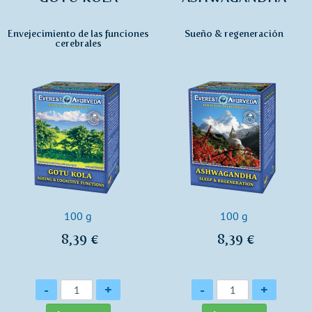
Envejecimiento de las funciones
Sueño & regeneración
cerebrales
100 g
100 g
8,39 €
8,39 €
Cantidad
Cantidad
-
+
-
+