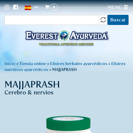
0
MENÚ
Formulario
Pasar
Buscar
al
de
contenido
búsqueda
principal
Usted
Inicio
»
Tienda online
»
Elixires herbales ayurvédicos
»
Elixires
nutritivos ayurvédicos
»
MAJJAPRASH
está
aquí
MAJJAPRASH
Cerebro & nervios