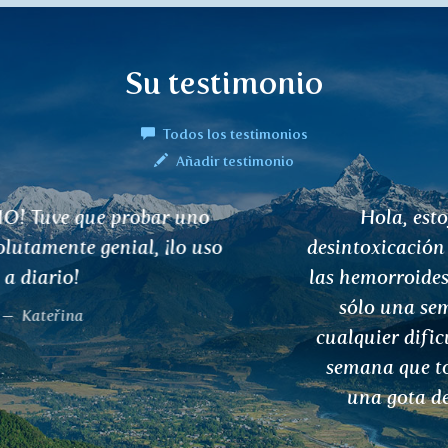
Su testimonio
Todos los testimonios
Añadir testimonio
Hola, estoy usando su cura de
desintoxicación de la sangre y la piel para
las hemorroides y es increíble. Después de
sólo una semana ya estaba libre de
cualquier dificultad. Ahora es la tercera
semana que tomo la cura y todavía ni
una gota de sangre. ¡Un milagro!
Hana