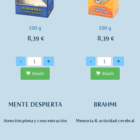
100 g
100 g
8,39 €
8,39 €
Cantidad
Cantidad
-
+
-
+
Añadir
Añadir
MENTE DESPIERTA
BRAHMI
Atención plena y concentración
Memoria & actividad cerebral