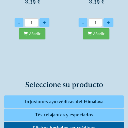
8,39 €
8,39 €
Cantidad
Cantidad
-
+
-
+
Añadir
Añadir
Seleccione su producto
Infusiones ayurvédicas del Himalaya
Tés relajantes y especiados
Elixires herbales ayurvédicos