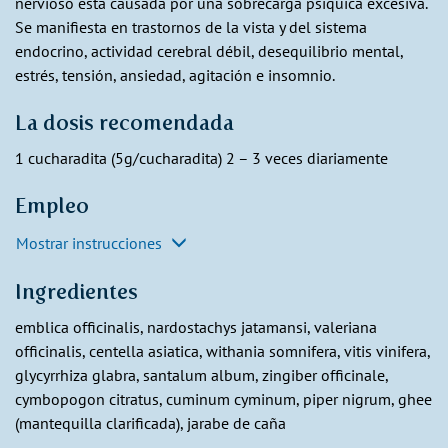
nervioso está causada por una sobrecarga psíquica excesiva.
Se manifiesta en trastornos de la vista y del sistema
endocrino, actividad cerebral débil, desequilibrio mental,
estrés, tensión, ansiedad, agitación e insomnio.
La dosis recomendada
1 cucharadita (5g/cucharadita) 2 – 3 veces diariamente
Empleo
Mostrar instrucciones
Ingredientes
emblica officinalis, nardostachys jatamansi, valeriana
officinalis, centella asiatica, withania somnifera, vitis vinifera,
glycyrrhiza glabra, santalum album, zingiber officinale,
cymbopogon citratus, cuminum cyminum, piper nigrum, ghee
(mantequilla clarificada), jarabe de caña