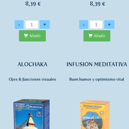
8,39 €
8,39 €
Cantidad
Cantidad
-
+
-
+
Añadir
Añadir
ALOCHAKA
INFUSIÓN MEDITATIVA
Ojos & funciones visuales
Buen humor y optimismo vital