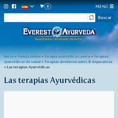
0
MENÚ
Formulario
Pasar
Buscar
al
de
contenido
búsqueda
principal
Usted
Inicio
»
Tienda online
»
Terapia ayurvédica casera
»
Terapias
ayurvédicas de salud
»
Terapias desintoxicantes & depurativas
está
»
Las terapias Ayurvédicas
aquí
Las terapias Ayurvédicas