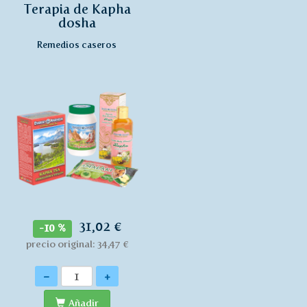
Terapia de Kapha
dosha
Remedios caseros
31,02 €
-10 %
precio original: 34,47 €
Cantidad
-
+
Añadir