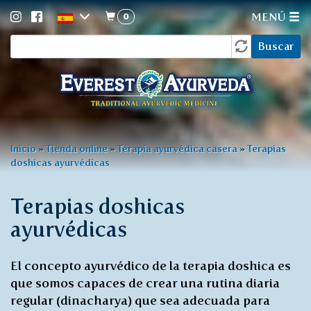
0
MENÚ
Formulario
Pasar
Buscar
al
de
contenido
búsqueda
principal
Usted
Inicio
»
Tienda online
»
Terapia ayurvédica casera
»
Terapias
doshicas ayurvédicas
está
aquí
Terapias doshicas
ayurvédicas
El concepto ayurvédico de la terapia doshica es
que somos capaces de crear una rutina diaria
regular (dinacharya) que sea adecuada para