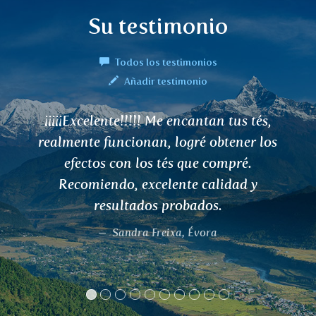
Su testimonio
Todos los testimonios
Añadir testimonio
Tenía alergia al polen, pero con la ayuda
del té KARAVI me libré gradualmente de
ella. El primer año, el té alivió mis
síntomas a los pocos días de consumirlo.
El segundo año, mi alergia desapareció
por completo a los pocos días, cuando
empecé a tomar KARAVI ante los
primeros síntomas. Y este año, sin tomar
la infusión, ya no experimento ningún
síntoma desagradable de alergia.