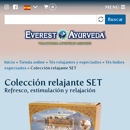
0
MENÚ
Formulario
Pasar
Buscar
al
de
contenido
búsqueda
principal
Usted
Inicio
»
Tienda online
»
Tés relajantes y especiados
»
Tés Indios
especiados
»
Colección relajante SET
está
aquí
Colección relajante SET
Refresco, estimulación y relajación