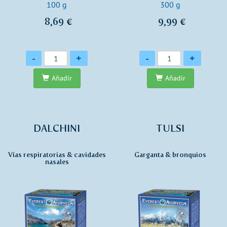
100 g
300 g
8,69 €
9,99 €
Cantidad
Cantidad
-
+
-
+
Añadir
Añadir
DALCHINI
TULSI
Vías respiratorias & cavidades
Garganta & bronquios
nasales