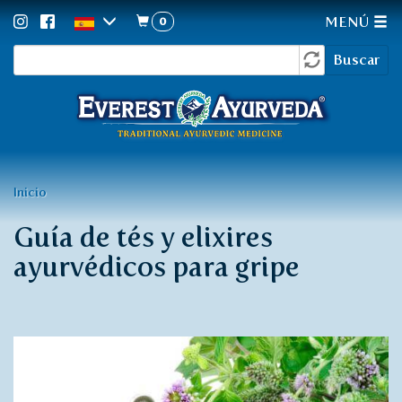
0
MENÚ
Formulario
Pasar
Buscar
al
de
contenido
búsqueda
principal
Usted
Inicio
está
Guía de tés y elixires
aquí
ayurvédicos para gripe