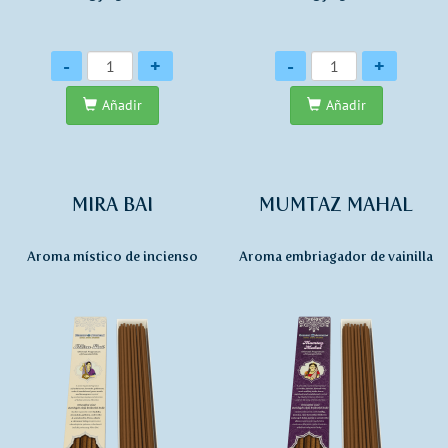
Cantidad
Cantidad
-
+
-
+
Añadir
Añadir
MIRA BAI
MUMTAZ MAHAL
Aroma místico de incienso
Aroma embriagador de vainilla