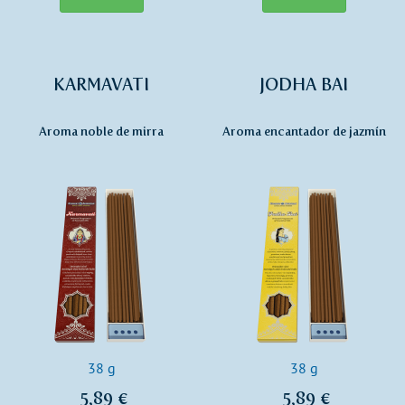
KARMAVATI
JODHA BAI
Aroma noble de mirra
Aroma encantador de jazmín
38 g
38 g
5,89 €
5,89 €