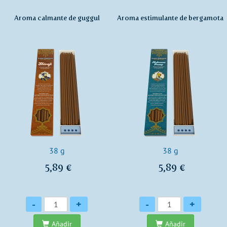
Aroma calmante de guggul
Aroma estimulante de bergamota
38 g
38 g
5,89 €
5,89 €
Cantidad
Cantidad
-
+
-
+
Añadir
Añadir