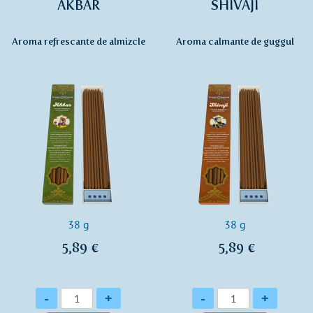
AKBAR
SHIVAJI
Aroma refrescante de almizcle
Aroma calmante de guggul
38 g
38 g
5,89 €
5,89 €
Cantidad
Cantidad
-
+
-
+