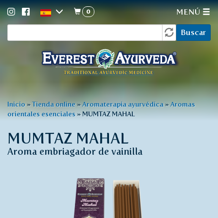
0
MENÚ
Formulario
Pasar
Buscar
al
de
contenido
búsqueda
principal
Usted
Inicio
»
Tienda online
»
Aromaterapia ayurvédica
»
Aromas
orientales esenciales
»
MUMTAZ MAHAL
está
aquí
MUMTAZ MAHAL
Aroma embriagador de vainilla