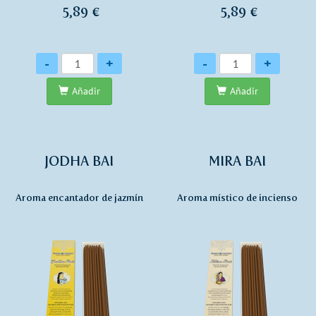
5,89 €
5,89 €
Cantidad
Cantidad
-
+
-
+
Añadir
Añadir
JODHA BAI
MIRA BAI
Aroma encantador de jazmín
Aroma místico de incienso