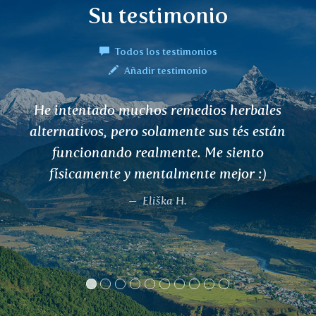
Su testimonio
Todos los testimonios
Añadir testimonio
He intentado muchos remedios herbales
U
lternativos, pero solamente sus tés están
funcionando realmente. Me siento
físicamente y mentalmente mejor :)
Eliška H.