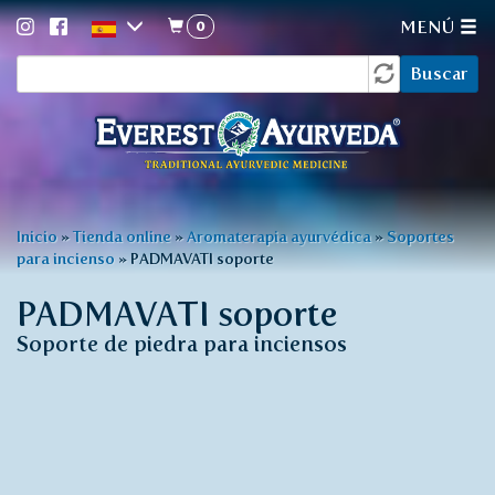
0
MENÚ
Formulario
Pasar
Buscar
al
de
contenido
búsqueda
principal
Usted
Inicio
»
Tienda online
»
Aromaterapia ayurvédica
»
Soportes
para incienso
»
PADMAVATI soporte
está
aquí
PADMAVATI soporte
Soporte de piedra para inciensos