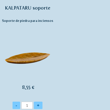
KALPATARU soporte
Soporte de piedra para inciensos
8,55 €
Cantidad
-
+