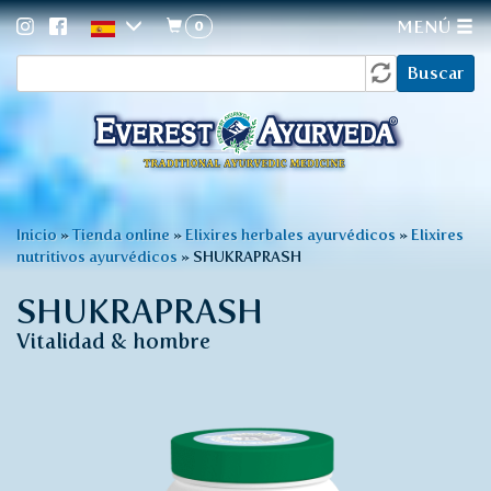
0
MENÚ
Formulario
Pasar
Buscar
al
de
contenido
búsqueda
principal
Usted
Inicio
»
Tienda online
»
Elixires herbales ayurvédicos
»
Elixires
nutritivos ayurvédicos
»
SHUKRAPRASH
está
aquí
SHUKRAPRASH
Vitalidad & hombre