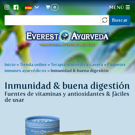
0
MENÚ
Formulario
Pasar
Buscar
al
de
contenido
búsqueda
principal
Usted
Inicio
»
Tienda online
»
Terapia ayurvédica casera
»
Paquetes
inmunes ayurvédicos
»
Inmunidad & buena digestión
está
aquí
Inmunidad & buena digestión
Fuentes de vitaminas y antioxidantes & fáciles
de usar