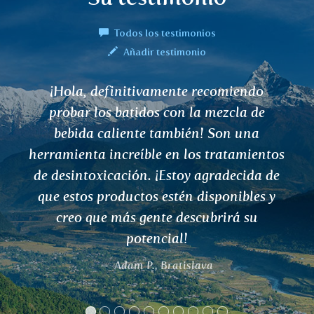
Todos los testimonios
Añadir testimonio
comiendo
Hola, quiero dar las gracias
mezcla de
RANJAKA. Tengo problemas co
Son una
hierro en la sangre. Ademá
tratamientos
vegetariano. Ninguna de las p
radecida de
contienen hierro funcionaron
ponibles y
sólo me ayudó, pero no me hic
rirá su
efectos secundarios
A. Lažová