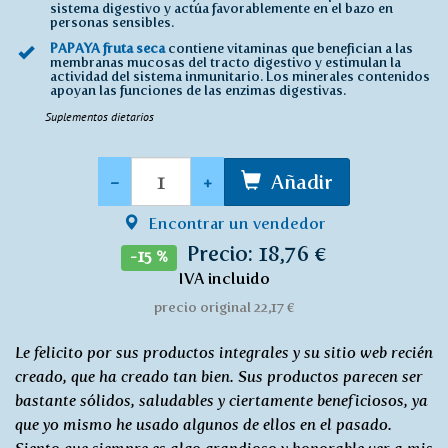
sistema digestivo y actúa favorablemente en el bazo en
personas sensibles.
PAPAYA fruta seca
contiene vitaminas que benefician a las
membranas mucosas del tracto digestivo y estimulan la
actividad del sistema inmunitario. Los minerales contenidos
apoyan las funciones de las enzimas digestivas.
Suplementos dietarios
Cantidad
-
+
Añadir
Encontrar un vendedor
Precio: 18,76 €
-15 %
IVA incluido
precio original 22,17 €
Le felicito por sus productos integrales y su sitio web recién
creado, que ha creado tan bien. Sus productos parecen ser
bastante sólidos, saludables y ciertamente beneficiosos, ya
que yo mismo he usado algunos de ellos en el pasado.