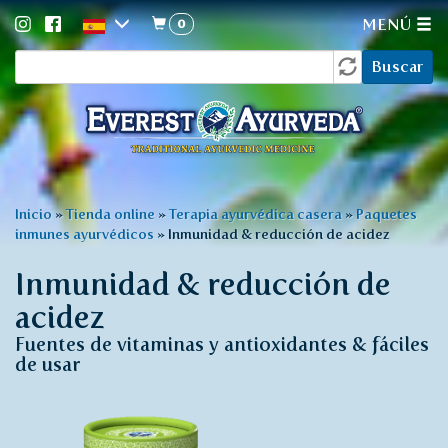
0
MENÚ
Formulario
Pasar
Buscar
al
de
contenido
búsqueda
principal
Usted
Inicio
»
Tienda online
»
Terapia ayurvédica casera
»
Paquetes
inmunes ayurvédicos
»
Inmunidad & reducción de acidez
está
aquí
Inmunidad & reducción de
acidez
Fuentes de vitaminas y antioxidantes & fáciles
de usar