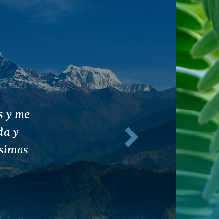
e me
Siguiente
ción.
as!