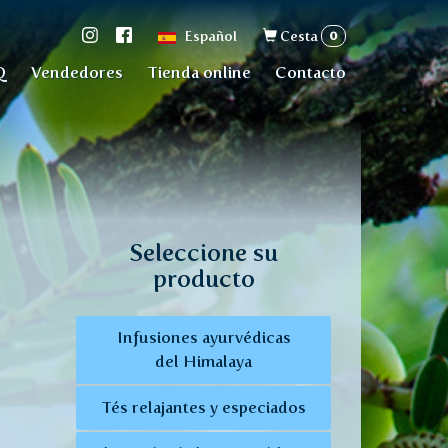
Formulario
0
Español
Cesta
de
Q
Vendedores
Tienda online
Contacto
búsqueda
Seleccione su
producto
Infusiones ayurvédicas
del Himalaya
Tés relajantes y especiados