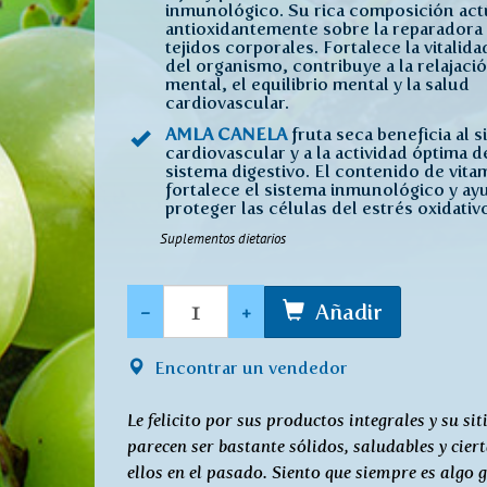
inmunológico. Su rica composición act
antioxidantemente sobre la reparadora 
tejidos corporales. Fortalece la vitalid
del organismo, contribuye a la relajaci
mental, el equilibrio mental y la salud
cardiovascular.
AMLA CANELA
fruta seca beneficia al 
cardiovascular y a la actividad óptima d
sistema digestivo. El contenido de vita
fortalece el sistema inmunológico y ay
proteger las células del estrés oxidativ
Suplementos dietarios
Cantidad
-
+
Añadir
Encontrar un vendedor
Le felicito por sus productos integrales y su s
parecen ser bastante sólidos, saludables y cie
ellos en el pasado. Siento que siempre es algo