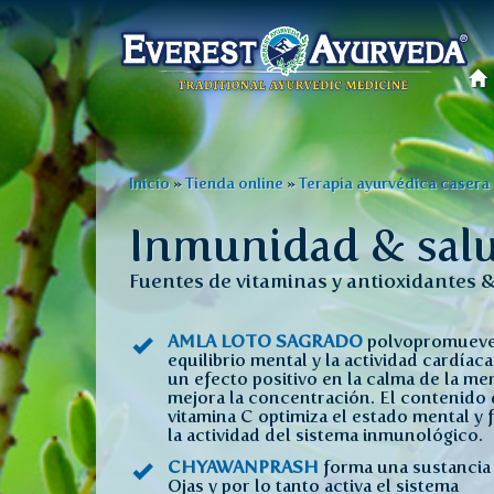
Menú
principal
Pasar
al
Usted
Inicio
»
Tienda online
»
Terapia ayurvédica casera
contenido
está
principal
Inmunidad & sal
aquí
Fuentes de vitaminas y antioxidantes &
AMLA LOTO SAGRADO
polvopromueve
equilibrio mental y la actividad cardíaca
un efecto positivo en la calma de la me
mejora la concentración. El contenido
vitamina C optimiza el estado mental y 
la actividad del sistema inmunológico.
CHYAWANPRASH
forma una sustancia 
Ojas y por lo tanto activa el sistema