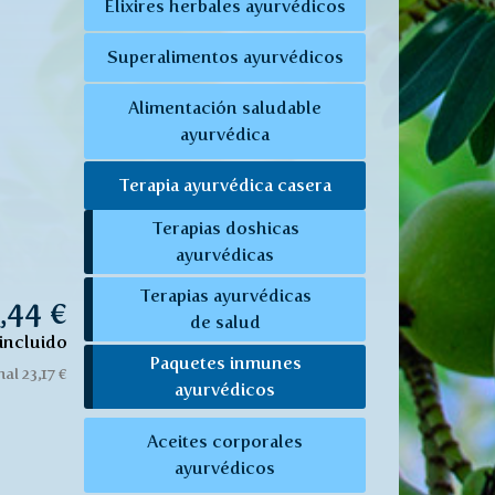
Elixires herbales ayurvédicos
Superalimentos ayurvédicos
Alimentación saludable
ayurvédica
Terapia ayurvédica casera
Terapias doshicas
ayurvédicas
Terapias ayurvédicas
,44 €
de salud
incluido
Paquetes inmunes
al 23,17 €
ayurvédicos
Aceites corporales
ayurvédicos