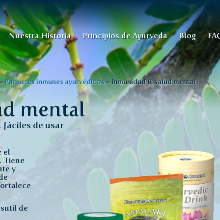
Nuestra Historia
Principios de Ayurveda
Blog
FA
»
Paquetes inmunes ayurvédicos
»
Inmunidad & salud mental
ud mental
 fáciles de usar
 el
. Tiene
nte y
 de
fortalece
sutil de