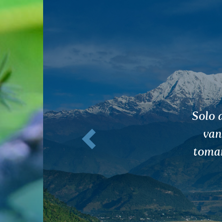
Anterior
Hol
ayud
Ti