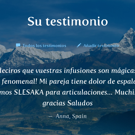
Su testimonio
Todos los testimonios
Añadir testimonio
a, he estado bebiendo el té de APANA, qu
ó inmensamente con mi dolorosa menstrua
ré mis pastillas, el dolor desapareció. Graci
Martina