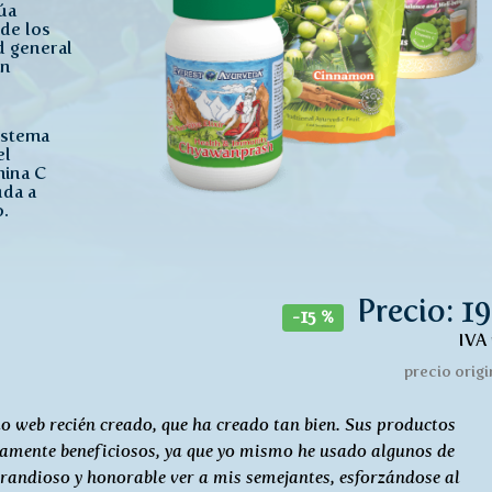
úa
de los
ad general
ón
sistema
el
mina C
uda a
o.
Precio: 19
-15 %
IVA 
precio origin
itio web recién creado, que ha creado tan bien. Sus productos
rtamente beneficiosos, ya que yo mismo he usado algunos de
 grandioso y honorable ver a mis semejantes, esforzándose al