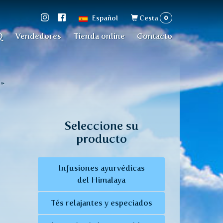
Formulario
0
Español
Cesta
de
Q
Vendedores
Tienda online
Contacto
búsqueda
»
Seleccione su
producto
Infusiones ayurvédicas
del Himalaya
Tés relajantes y especiados