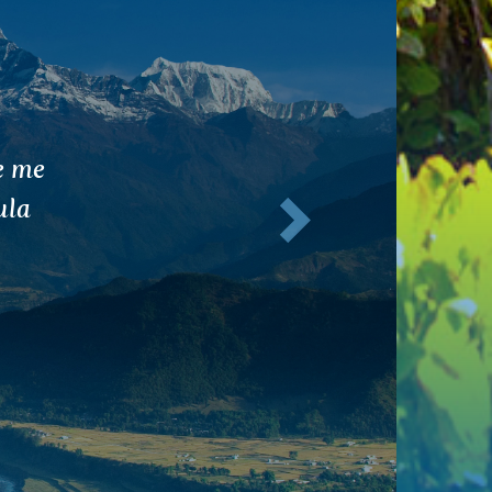
emas de
Siguiente
s más
TAWARI,
ANJAKA
e hierro.
ión de
nso de