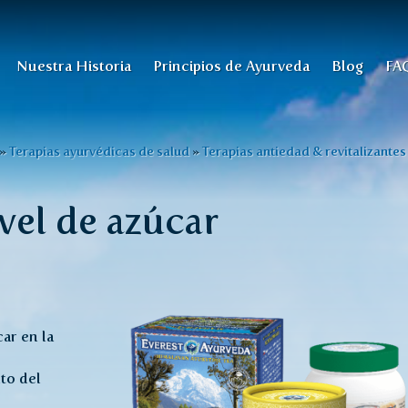
Nuestra Historia
Principios de Ayurveda
Blog
FA
»
Terapias ayurvédicas de salud
»
Terapias antiedad & revitalizantes
vel de azúcar
ar en la
to del