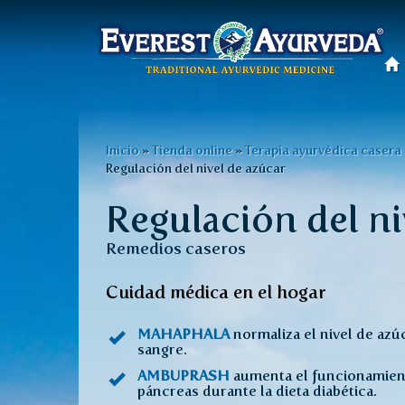
Menú
principal
Pasar
al
Usted
Inicio
»
Tienda online
»
Terapia ayurvédica casera
contenido
Regulación del nivel de azúcar
está
principal
Regulación del ni
aquí
Remedios caseros
Cuidad médica en el hogar
MAHAPHALA
normaliza el nivel de azúc
sangre.
AMBUPRASH
aumenta el funcionamien
páncreas durante la dieta diabética.