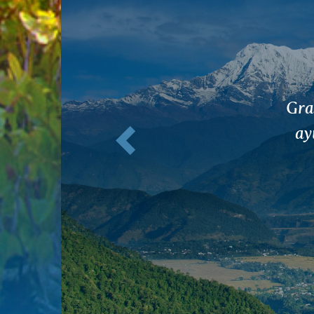
Anterior
G
n
pa