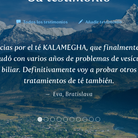
Todos los testimonios
Añadir testimonio
ran satisfacción. Resuelvo todos los probl
salud con la ayuda de tés. Los resultado
otables los he obtenido tomando té SHA
que me ha ayudado con los quistes, y té R
ra la formación de la sangre y los niveles d
En menos de un mes, mis valores de donac
sangre se ajustaron de 123 a 136. No me ca
tomar estos tés.