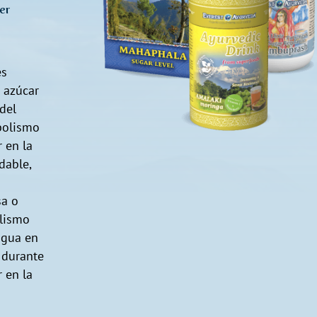
er
es
 azúcar
del
bolismo
 en la
dable,
sa o
olismo
 agua en
 durante
 en la