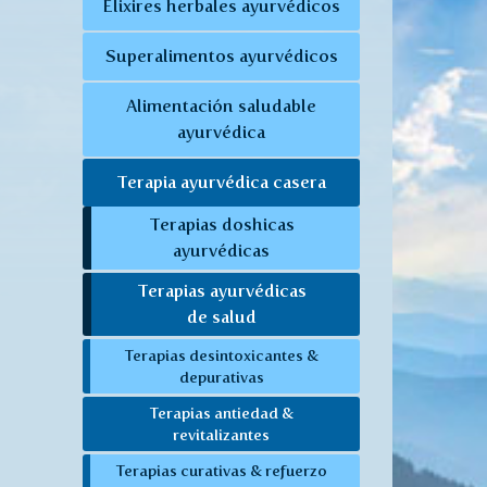
Elixires herbales ayurvédicos
Superalimentos ayurvédicos
Alimentación saludable
ayurvédica
Terapia ayurvédica casera
Terapias doshicas
ayurvédicas
Terapias ayurvédicas
de salud
Terapias desintoxicantes &
depurativas
Terapias antiedad &
revitalizantes
Terapias curativas & refuerzo