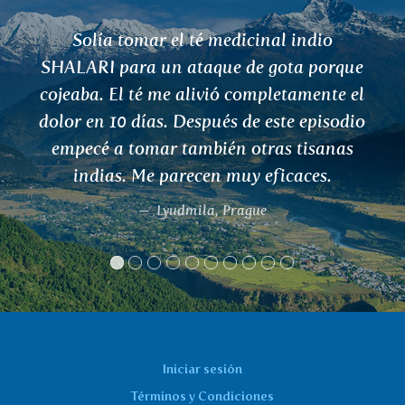
icinal indio
¡Tés, frutas, excelente
 de gota porque
Pavlina
completamente el
Pavlína
 de este episodio
 otras tisanas
uy eficaces.
ague
Iniciar sesión
Términos y Condiciones