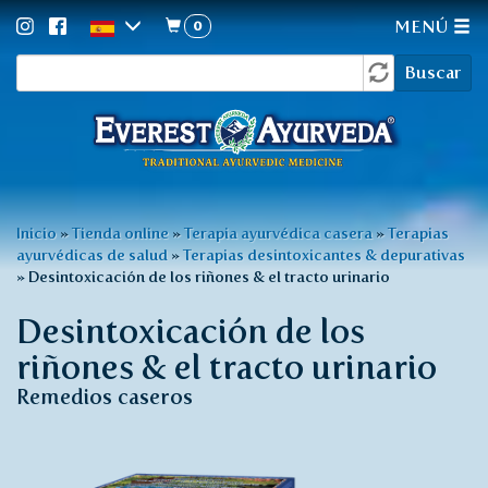
0
MENÚ
Formulario
Pasar
Buscar
al
de
contenido
búsqueda
principal
Usted
Inicio
»
Tienda online
»
Terapia ayurvédica casera
»
Terapias
ayurvédicas de salud
»
Terapias desintoxicantes & depurativas
está
»
Desintoxicación de los riñones & el tracto urinario
aquí
Desintoxicación de los
riñones & el tracto urinario
Remedios caseros