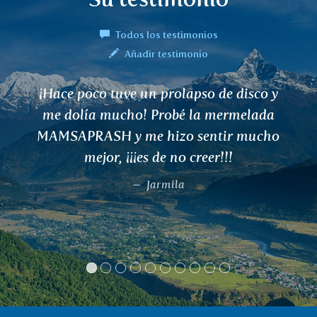
Todos los testimonios
Añadir testimonio
olapso de disco y
Les encargo regularm
bé la mermelada
perfumados japonese
zo sentir mucho
aroma muy agradable y
no creer!!!
nuestros familiares y
gustado. Gracias po
ila
rápida, incluso dura
periodo pren
Jan