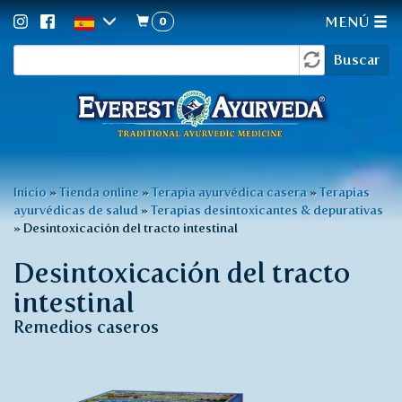
0
MENÚ
Formulario
Pasar
Buscar
al
de
contenido
búsqueda
principal
Usted
Inicio
»
Tienda online
»
Terapia ayurvédica casera
»
Terapias
ayurvédicas de salud
»
Terapias desintoxicantes & depurativas
está
»
Desintoxicación del tracto intestinal
aquí
Desintoxicación del tracto
intestinal
Remedios caseros