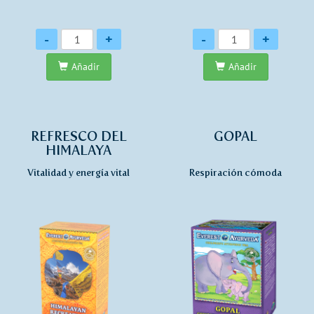
Cantidad
Cantidad
-
+
-
+
Añadir
Añadir
REFRESCO DEL
GOPAL
HIMALAYA
Vitalidad y energía vital
Respiración cómoda