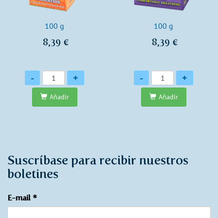
100 g
100 g
8,39 €
8,39 €
Cantidad
Cantidad
-
+
-
+
Añadir
Añadir
Suscríbase para recibir nuestros
boletines
E-mail
*