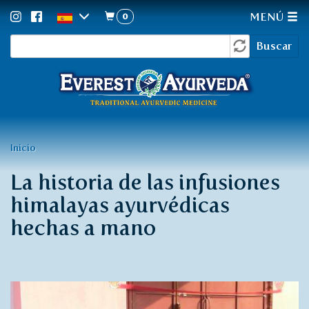
0
MENÚ
Formulario
Pasar
Buscar
al
de
contenido
búsqueda
principal
Usted
Inicio
está
La historia de las infusiones
aquí
himalayas ayurvédicas
hechas a mano