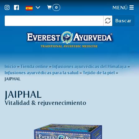
0
MENÚ
Formulario
Pasar
Buscar
al
de
contenido
búsqueda
principal
Usted
Inicio
»
Tienda online
»
Infusiones ayurvédicas del Himalaya
»
Infusiones ayurvédicas para la salud
»
Tejido de la piel
»
está
JAIPHAL
aquí
JAIPHAL
Vitalidad & rejuvenecimiento