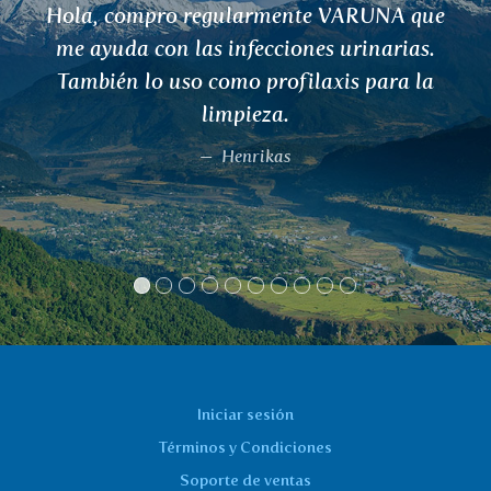
Tuve sofocos debido al inicio de la
menopausia. Probé tu té y me ayudó, y
también obtuve otros tés y elixires para
resfriados, alivio muscular, té TRIPHALA
y tés y elixires para las articulaciones.
Estoy emocionada y también tomo
deliciosos tragos, curiosamente, me
saben, aunque tienen CURCÚMA o
MORINGA, que no me gustan para nada.
Gracias.
T. Suchopárková
Iniciar sesión
Términos y Condiciones
Soporte de ventas