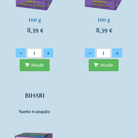
100 g
100 g
8,39 €
8,39 €
Cantidad
Cantidad
-
+
-
+
Añadir
Añadir
BIHARI
Sueño tranquilo