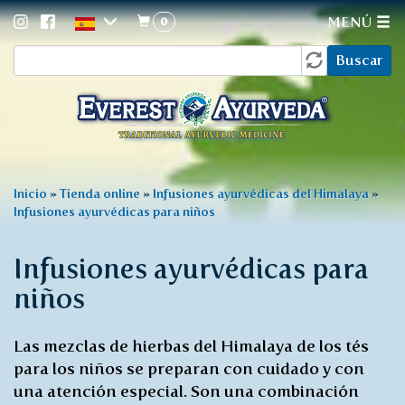
0
MENÚ
Formulario
Pasar
Buscar
al
de
contenido
búsqueda
principal
Usted
Inicio
»
Tienda online
»
Infusiones ayurvédicas del Himalaya
»
Infusiones ayurvédicas para niños
está
aquí
Infusiones ayurvédicas para
niños
Las mezclas de hierbas del Himalaya de los tés
para los niños se preparan con cuidado y con
una atención especial. Son una combinación