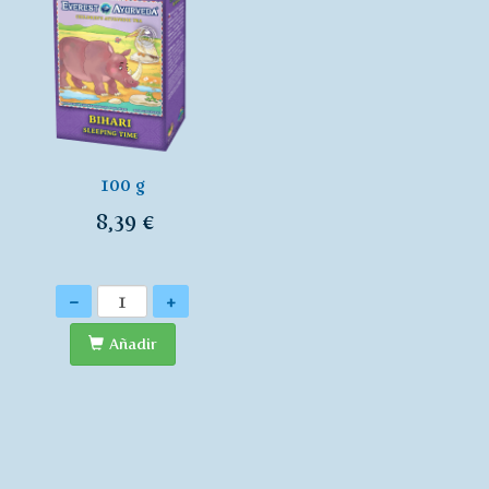
100 g
8,39 €
Cantidad
-
+
Añadir