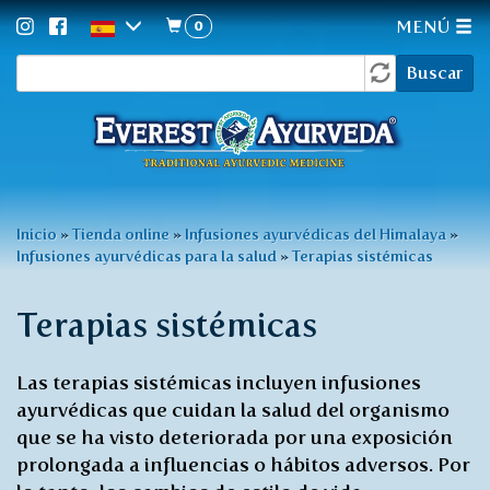
0
MENÚ
Formulario
Pasar
Buscar
al
de
contenido
búsqueda
principal
Usted
Inicio
»
Tienda online
»
Infusiones ayurvédicas del Himalaya
»
Infusiones ayurvédicas para la salud
»
Terapias sistémicas
está
aquí
Terapias sistémicas
Las terapias sistémicas incluyen infusiones
ayurvédicas que cuidan la salud del organismo
que se ha visto deteriorada por una exposición
prolongada a influencias o hábitos adversos. Por