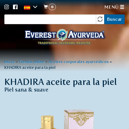
0
MENÚ
Formulario
Pasar
Buscar
al
de
contenido
búsqueda
principal
Usted
Inicio
»
Tienda online
»
Aceites corporales ayurvédicos
»
KHADIRA aceite para la piel
está
aquí
KHADIRA aceite para la piel
Piel sana & suave