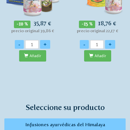
35,87 €
18,76 €
-10 %
-15 %
precio original 39,86 €
precio original 22,17 €
Cantidad
Cantidad
-
+
-
+
Añadir
Añadir
Seleccione su producto
Infusiones ayurvédicas del Himalaya