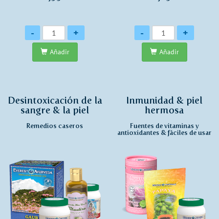
Cantidad
Cantidad
-
+
-
+
Añadir
Añadir
Desintoxicación de la
Inmunidad & piel
sangre & la piel
hermosa
Remedios caseros
Fuentes de vitaminas y
antioxidantes & fáciles de usar