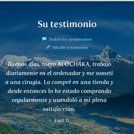
Su testimonio
Todos los testimonios
Añadir testimonio
Hola, soy paciente de cáncer en
tratamiento hormonal desde hace tres
años. Utilizo té SHATAWARI como
suplemento. Me ayuda mucho y me siento
genial. Se lo recomiendo a todos con el
mismo problema. Bebo dos veces al día
como parte de un régimen de bebida.
Jaroslava Drožová, Prague