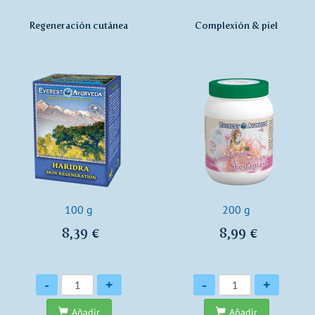
Regeneración cutánea
Complexión & piel
100 g
200 g
8,39 €
8,99 €
Cantidad
Cantidad
-
+
-
+
Añadir
Añadir