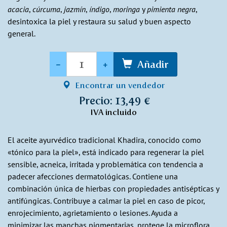
acacia
,
cúrcuma
,
jazmín
,
índigo
,
moringa
y
pimienta negra
,
desintoxica la piel y restaura su salud y buen aspecto
general.
Cantidad
-
+
Añadir
Encontrar un vendedor
Precio: 13,49 €
IVA incluido
El aceite ayurvédico tradicional Khadira, conocido como
«tónico para la piel», está indicado para regenerar la piel
sensible, acneica, irritada y problemática con tendencia a
padecer afecciones dermatológicas. Contiene una
combinación única de hierbas con propiedades antisépticas y
antifúngicas. Contribuye a calmar la piel en caso de picor,
enrojecimiento, agrietamiento o lesiones. Ayuda a
minimizar las manchas pigmentarias, protege la microflora