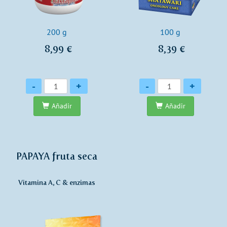
200 g
100 g
8,99 €
8,39 €
Cantidad
Cantidad
-
+
-
+
Añadir
Añadir
PAPAYA fruta seca
Vitamina A, C & enzimas