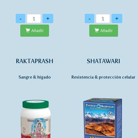
Cantidad
Cantidad
-
+
-
+
Añadir
Añadir
RAKTAPRASH
SHATAWARI
Sangre & hígado
Resistencia & protección celular