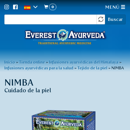
0
MENÚ
Formulario
Pasar
Buscar
al
de
contenido
búsqueda
principal
Usted
Inicio
»
Tienda online
»
Infusiones ayurvédicas del Himalaya
»
Infusiones ayurvédicas para la salud
»
Tejido de la piel
»
NIMBA
está
aquí
NIMBA
Cuidado de la piel