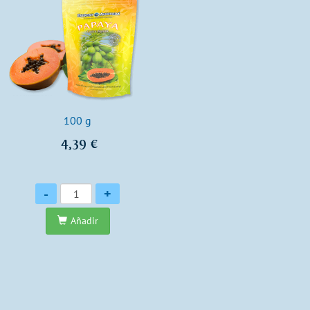
100 g
4,39 €
Cantidad
-
+
Añadir