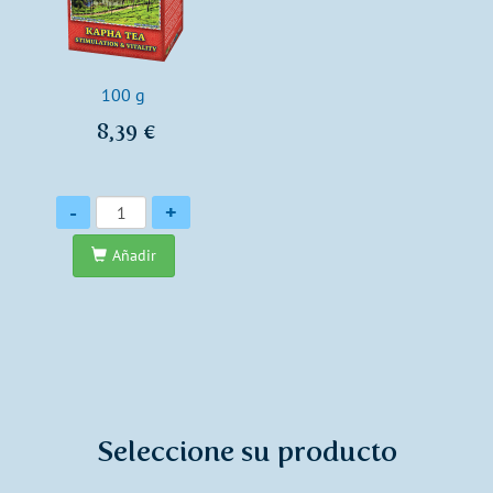
100 g
8,39 €
Cantidad
-
+
Añadir
Seleccione su producto