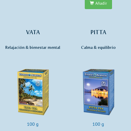
Añadir
VATA
PITTA
Relajación & bienestar mental
Calma & equilibrio
100 g
100 g