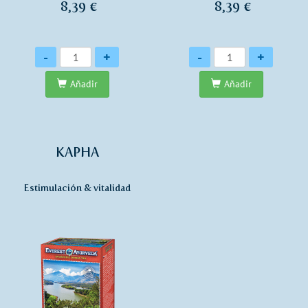
8,39 €
8,39 €
Cantidad
Cantidad
-
+
-
+
Añadir
Añadir
KAPHA
Estimulación & vitalidad