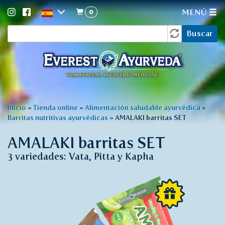
0
MENÚ
Formulario
Pasar
Buscar
al
de
contenido
búsqueda
principal
Usted
Inicio
»
Tienda online
»
Alimentación saludable ayurvédica
»
Barritas nutritivas ayurvédicas
»
AMALAKI barritas SET
está
aquí
AMALAKI barritas SET
3 variedades: Vata, Pitta y Kapha