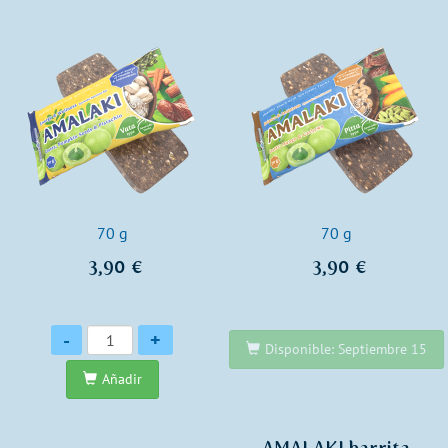
70 g
70 g
3,90 €
3,90 €
Cantidad
-
+
Disponible: Septiembre 15
Añadir