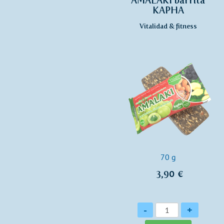
AMALAKI barrita
KAPHA
Vitalidad & fitness
70 g
3,90 €
Cantidad
-
+