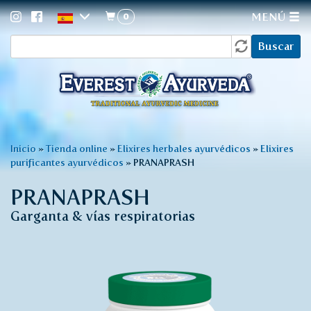
0
MENÚ
Formulario
Pasar
Buscar
al
de
contenido
búsqueda
principal
Usted
Inicio
»
Tienda online
»
Elixires herbales ayurvédicos
»
Elixires
purificantes ayurvédicos
»
PRANAPRASH
está
aquí
PRANAPRASH
Garganta & vías respiratorias