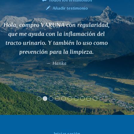
Añadir testimonio
El té NIMBA me ayudó con la picazón del
eczema. ¡¡¡Lo recomiendo
encarecidamente!!!
Hana Horáková
Iniciar sesión