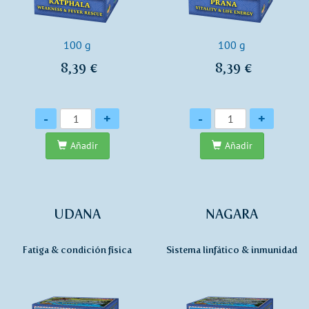
100 g
100 g
8,39 €
8,39 €
Cantidad
Cantidad
-
+
-
+
Añadir
Añadir
UDANA
NAGARA
Fatiga & condición física
Sistema linfático & inmunidad