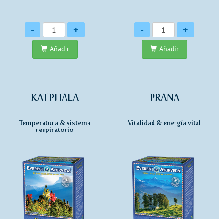
Cantidad
Cantidad
-
+
-
+
Añadir
Añadir
KATPHALA
PRANA
Temperatura & sistema
Vitalidad & energía vital
respiratorio