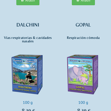
Añadir
Añadir
DALCHINI
GOPAL
Vías respiratorias & cavidades
Respiración cómoda
nasales
100 g
100 g
8,39 €
8,39 €