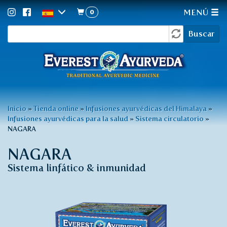
0
MENÚ
Formulario
Pasar
Buscar
al
de
contenido
búsqueda
principal
Usted
Inicio
»
Tienda online
»
Infusiones ayurvédicas del Himalaya
»
Infusiones ayurvédicas para la salud
»
Sistema circulatorio
»
está
NAGARA
aquí
NAGARA
Sistema linfático & inmunidad