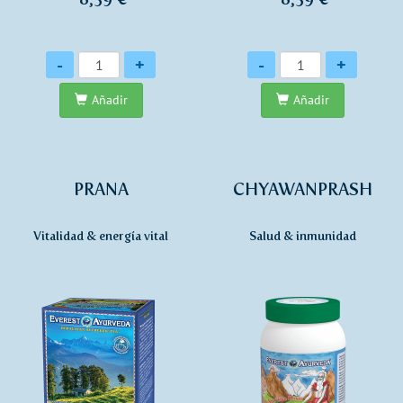
Cantidad
Cantidad
-
+
-
+
Añadir
Añadir
PRANA
CHYAWANPRASH
Vitalidad & energía vital
Salud & inmunidad