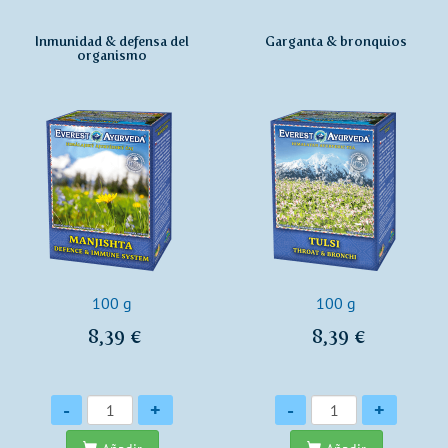
Inmunidad & defensa del
Garganta & bronquios
organismo
100 g
100 g
8,39 €
8,39 €
Cantidad
Cantidad
-
+
-
+