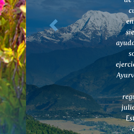
tamb
co
efect
tra
per
reg
me
APAN
sínt