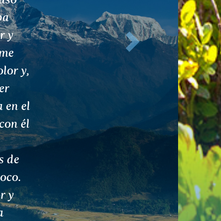
os se
nte
elente
ción
 con
aron
e y
. Mis
-80%.