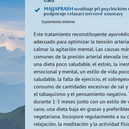
tlaku
MAJJAPRASH
uvolňuje při psychickém v
podporuje relaxaci nervové soustavy
Suplementos dietarios
Este tratamiento reconstituyente ayurvédi
adecuado para optimizar la tensión arteria
calmar la agitación mental. Las causas má
comunes de la presión arterial elevada in
una dieta poco saludable, el estrés, la ines
emocional y mental, un estilo de vida poc
saludable, la falta de ejercicio, el sobrepes
consumo de cantidades excesivas de sal y 
el tabaquismo y el pensamiento negativo.
durante 1-3 meses junto con un estilo de 
sano, una dieta baja en grasas y preferibl
vegetariana. Incorpore regularmente a su d
relajación, la meditación y la actividad físi