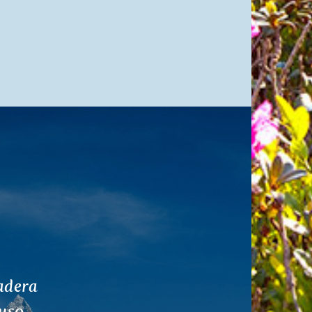
rpo
Siguiente
orque