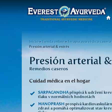
Menú
principal
Pasar
al
Usted
Inicio
»
Tienda online
»
Terapia ayurvédica casera
contenido
Presión arterial & estrés
está
principal
Presión arterial &
aquí
Remedios caseros
Cuidad médica en el hogar
SARPAGANDHA
přispívá k udržení kre
tlaku v normálních hodnotách
MANOPRASH
prospívá kardiovaskulár
zdraví a pomáhá optimalizovat stav kre