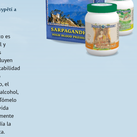
ypětí a
co es
l y
s
cluyen
tabilidad
o
o, el
alcohol,
 Tómelo
vida
emente
ía la
ca.