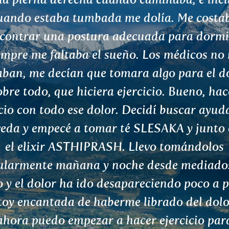
ién es de la naturaleza. Los tés ayurvédic
mbinan perfectamente y son milagrosame
ivos. Y en concreto, su empresa hace un exc
bajo, materias primas de calidad y una elec
fecta. He estado comprando sus productos
ularidad durante varios años. Me funcion
jor: el té KATPHALA, que uso para la grip
A para el período menstrual desagradable
omas disminuyen inmediatamente en un 70
Bueno, gracias.
Lujza, Bratislava