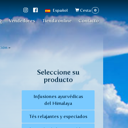
Formulario
0
Español
Cesta
de
Q
Vendedores
Tienda online
Contacto
búsqueda
ción
»
Seleccione su
producto
Infusiones ayurvédicas
del Himalaya
Tés relajantes y especiados