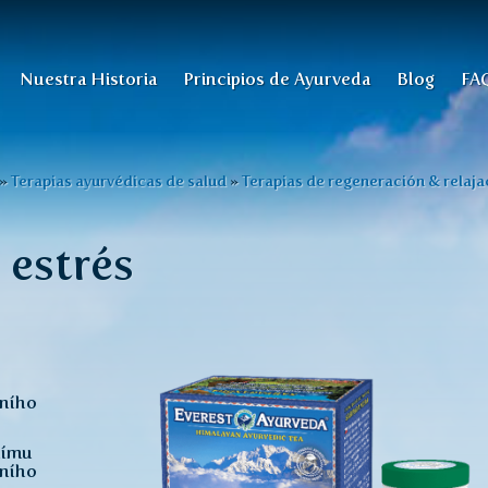
Nuestra Historia
Principios de Ayurveda
Blog
FA
»
Terapias ayurvédicas de salud
»
Terapias de regeneración & relaja
 estrés
vního
nímu
vního