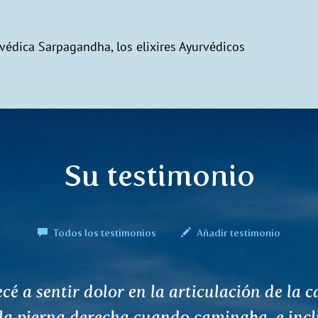
rvédica Sarpagandha, los elixires Ayurvédicos
Su testimonio
Todos los testimonios
Añadir testimonio
scubrí hace mucho tiempo que nuestro cue
e responder mejor a la curación natural, p