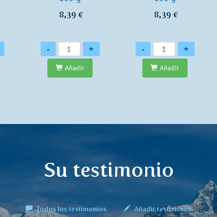
8,39 €
8,39 €
Cantidad
Cantidad
-
+
-
+
Añadir
Añadir
Su testimonio
Todos los testimonios
Añadir testimonio