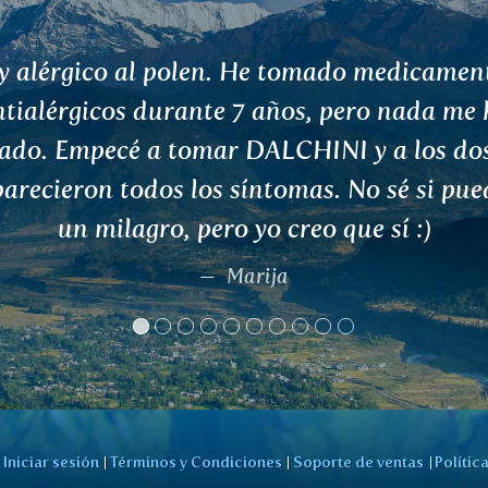
chas gracias y enhorabuena por la gama y
calidad de sus productos.
Jean-Francois Fischer, Ivry-sur-Seine
Iniciar sesión
Términos y Condiciones
Soporte de ventas
Polític