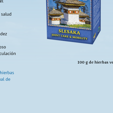
el
 salud
idez
oso
rculación
100 g de hierbas v
 hierbas
ual de