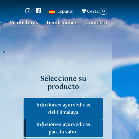
Formulario
0
Español
Cesta
de
Q
Vendedores
Tienda online
Contacto
búsqueda
r
»
Seleccione su
producto
Infusiones ayurvédicas
del Himalaya
Infusiones ayurvédicas
para la salud