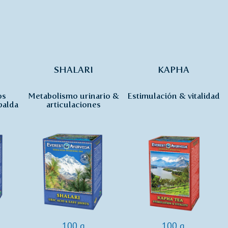
SHALARI
KAPHA
os
Metabolismo urinario &
Estimulación & vitalidad
palda
articulaciones
100 g
100 g