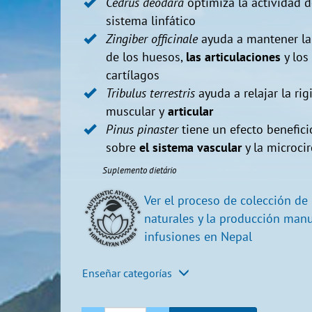
Cedrus deodara
optimiza la actividad d
sistema linfático
Zingiber officinale
ayuda a mantener la
de los huesos,
las articulaciones
y los
cartílagos
Tribulus terrestris
ayuda a relajar la rig
muscular y
articular
Pinus pinaster
tiene un efecto benefici
sobre
el sistema vascular
y la microci
Suplemento dietário
Ver el proceso de colección de
naturales y la producción man
infusiones en Nepal​
Enseñar categorías