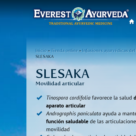
Menú
principal
Pasar
al
Usted
Inicio
»
Tienda online
»
Infusiones ayurvédicas de
contenido
SLESAKA
está
principal
SLESAKA
aquí
Movilidad articular
Tinospora cordifolia
favorece la salud
d
aparato articular
Andrographis paniculata
ayuda a mant
función saludable
de las articulacione
movilidad