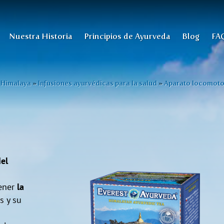
Nuestra Historia
Principios de Ayurveda
Blog
FA
l Himalaya
»
Infusiones ayurvédicas para la salud
»
Aparato locomoto
el
ener
la
s y su