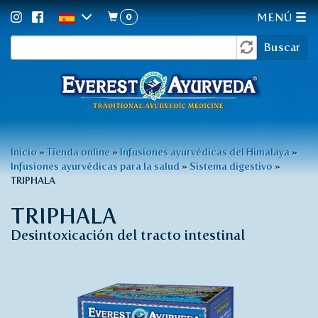
0
MENÚ
Formulario
Pasar
Buscar
al
de
contenido
búsqueda
principal
Usted
Inicio
»
Tienda online
»
Infusiones ayurvédicas del Himalaya
»
Infusiones ayurvédicas para la salud
»
Sistema digestivo
»
está
TRIPHALA
aquí
TRIPHALA
Desintoxicación del tracto intestinal