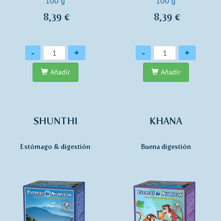
100 g
100 g
8,39 €
8,39 €
Cantidad
Cantidad
-
+
-
+
Añadir
Añadir
SHUNTHI
KHANA
Estómago & digestión
Buena digestión