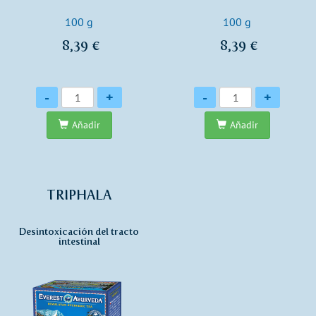
100 g
100 g
8,39 €
8,39 €
Cantidad
Cantidad
-
+
-
+
Añadir
Añadir
TRIPHALA
Desintoxicación del tracto
intestinal