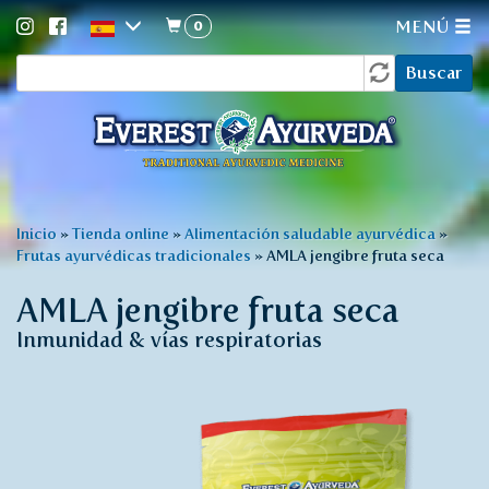
0
MENÚ
Formulario
Pasar
Buscar
al
de
contenido
búsqueda
principal
Usted
Inicio
»
Tienda online
»
Alimentación saludable ayurvédica
»
Frutas ayurvédicas tradicionales
»
AMLA jengibre fruta seca
está
aquí
AMLA jengibre fruta seca
Inmunidad & vías respiratorias