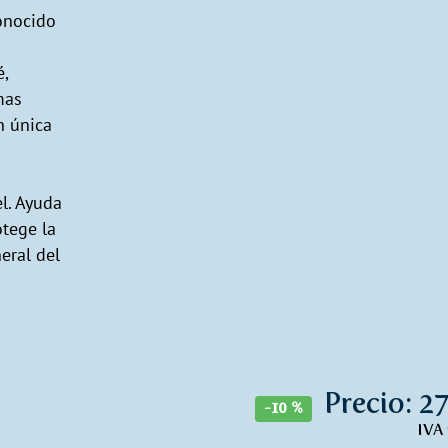
conocido
é,
mas
n única
el. Ayuda
tege la
eral del
Precio: 27
-10 %
IVA 