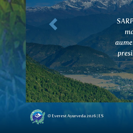
Anterior
Hola
hi
prob
sesi
tés 
tiene
mucho
de
costr