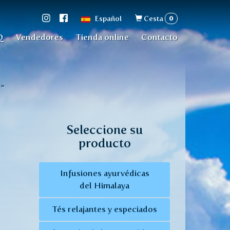
Formulario
0
Español
Cesta
de
Q
Vendedores
Tienda online
Contacto
búsqueda
»
Seleccione su
producto
Infusiones ayurvédicas
del Himalaya
Tés relajantes y especiados