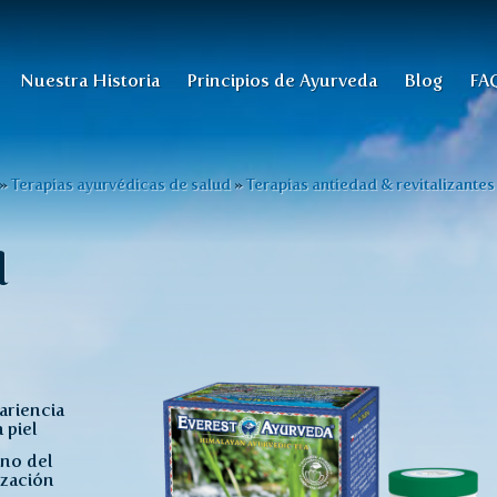
Nuestra Historia
Principios de Ayurveda
Blog
FA
»
Terapias ayurvédicas de salud
»
Terapias antiedad & revitalizantes
l
ariencia
 piel
rno del
ización