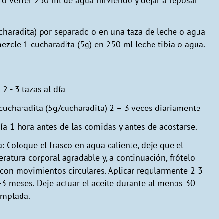
 o verter 250 ml de agua hirviendo y dejar a reposar
ucharadita) por separado o en una taza de leche o agua
mezcle 1 cucharadita (5g) en 250 ml leche tibia o agua.
2 - 3 tazas al día
1 cucharadita (5g/cucharadita) 2 – 3 veces diariamente
ía 1 hora antes de las comidas y antes de acostarse.
 Coloque el frasco en agua caliente, deje que el
ratura corporal agradable y, a continuación, frótelo
 con movimientos circulares. Aplicar regularmente 2-3
-3 meses. Deje actuar el aceite durante al menos 30
emplada.