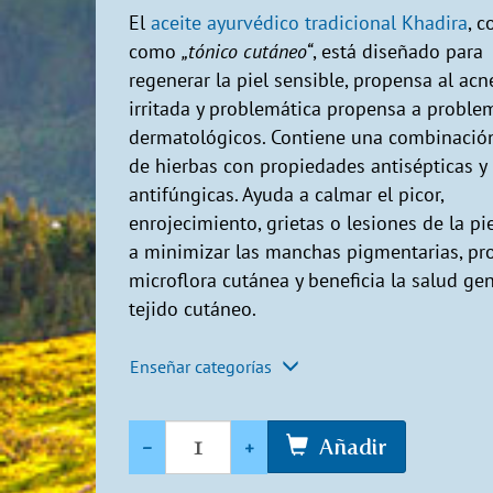
El
aceite ayurvédico tradicional Khadira
, 
como
„tónico cutáneo“
, está diseñado para
regenerar la piel sensible, propensa al acn
irritada y problemática propensa a proble
dermatológicos. Contiene una combinació
de hierbas con propiedades antisépticas y
antifúngicas. Ayuda a calmar el picor,
enrojecimiento, grietas o lesiones de la pi
a minimizar las manchas pigmentarias, pro
microflora cutánea y beneficia la salud gen
tejido cutáneo.
Enseñar categorías
Cantidad
-
+
Añadir