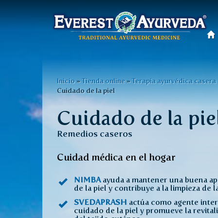
Menú
principal
Pasar
al
Usted
Inicio
»
Tienda online
»
Terapia ayurvédica casera
contenido
Cuidado de la piel
está
principal
Cuidado de la pie
aquí
Remedios caseros
Cuidad médica en el hogar
NIMBA
ayuda a mantener una buena ap
de la piel y contribuye a la limpieza de la
SVEDAPRASH
actúa como agente inte
cuidado de la piel y promueve la revital