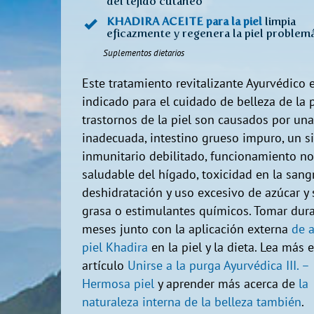
del tejido cutáneo
KHADIRA ACEITE para la piel
limpia
eficazmente y regenera la piel problemá
Suplementos dietarios
Este tratamiento revitalizante Ayurvédico 
indicado para el cuidado de belleza de la p
trastornos de la piel son causados por una
inadecuada, intestino grueso impuro, un s
inmunitario debilitado, funcionamiento no
saludable del hígado, toxicidad en la sangr
deshidratación y uso excesivo de azúcar y s
grasa o estimulantes químicos. Tomar dur
meses junto con la aplicación externa
de a
piel Khadira
en la piel y la dieta. Lea más e
artículo
Unirse a la purga Ayurvédica III. –
Hermosa piel
y aprender más acerca de
la
naturaleza interna de la belleza también
.