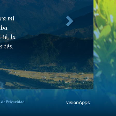
as de
Siguiente
ara
e una
é sus
l día
siento
caerse
nas
de ver