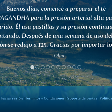
, me enamoré inmediatamente de sus mezcl
erbas. Compré 2 de terapias ayurvedicas p
arlas y el efecto fue inmediato. Después d
ón con un médico ayurvédico, también prob
dosha y sólo 2 tazas de delicioso té PITTA a
n un efecto increíblemente beneficioso. Me 
 más equilibrada y mi pelo ha dejado de 
spués de años. Pienso intentar rotar algu
as durante el año y estoy muy emocionada 
los resultados. Muchas gracias
Anna R.