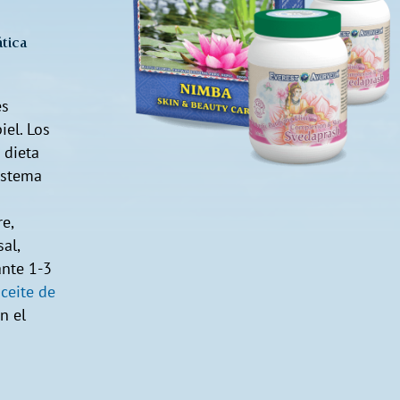
tica
es
iel. Los
 dieta
istema
e,
al,
ante 1-3
ceite de
n el