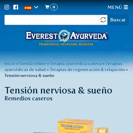
0
MENÚ
Formulario
Pasar
Buscar
al
de
contenido
búsqueda
principal
Usted
Inicio
»
Tienda online
»
Terapia ayurvédica casera
»
Terapias
ayurvédicas de salud
»
Terapias de regeneración & relajación
»
está
Tensión nerviosa & sueño
aquí
Tensión nerviosa & sueño
Remedios caseros