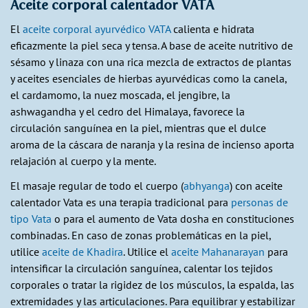
Aceite corporal calentador VATA
El
aceite corporal ayurvédico VATA
calienta e hidrata
eficazmente la piel seca y tensa. A base de aceite nutritivo de
sésamo y linaza con una rica mezcla de extractos de plantas
y aceites esenciales de hierbas ayurvédicas como la canela,
el cardamomo, la nuez moscada, el jengibre, la
ashwagandha y el cedro del Himalaya, favorece la
circulación sanguínea en la piel, mientras que el dulce
aroma de la cáscara de naranja y la resina de incienso aporta
relajación al cuerpo y la mente.
El masaje regular de todo el cuerpo (
abhyanga
) con aceite
calentador Vata es una terapia tradicional para
personas de
tipo Vata
o para el aumento de Vata dosha en constituciones
combinadas. En caso de zonas problemáticas en la piel,
utilice
aceite de Khadira
. Utilice el
aceite Mahanarayan
para
intensificar la circulación sanguínea, calentar los tejidos
corporales o tratar la rigidez de los músculos, la espalda, las
extremidades y las articulaciones. Para equilibrar y estabilizar