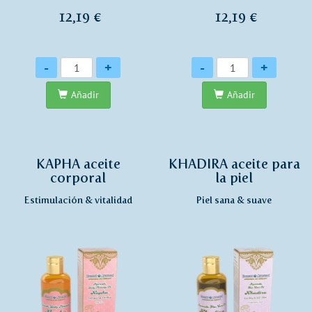
12,19 €
12,19 €
Cantidad
Cantidad
-
+
-
+
Añadir
Añadir
KAPHA aceite
KHADIRA aceite para
corporal
la piel
Estimulación & vitalidad
Piel sana & suave