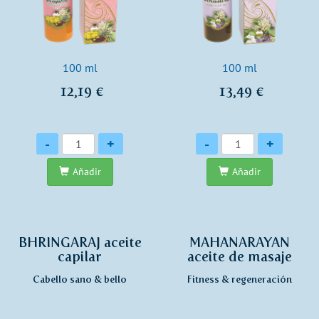
100 ml
100 ml
12,19 €
13,49 €
Cantidad
Cantidad
-
+
-
+
Añadir
Añadir
BHRINGARAJ aceite
MAHANARAYAN
capilar
aceite de masaje
Cabello sano & bello
Fitness & regeneración