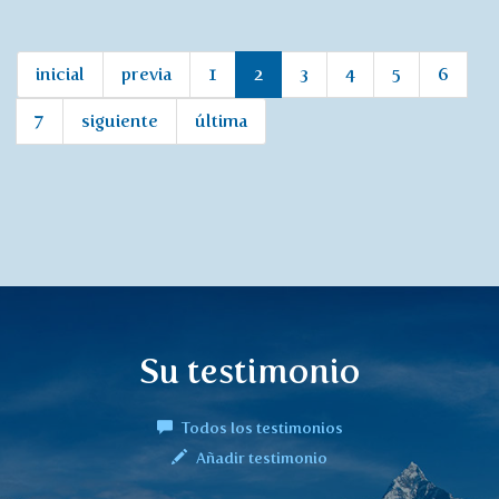
inicial
previa
1
2
3
4
5
6
7
siguiente
última
Su testimonio
Todos los testimonios
Añadir testimonio