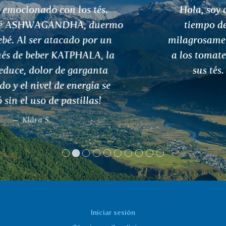
Hola, soy cliente desde hace mucho
tiempo de su té KARAVI, que curó
milagrosamente mi alergia muy agresiva
a los tomates. Por eso confío mucho en
sus tés. Gracias por su ayuda.
Nikoleta
Iniciar sesión