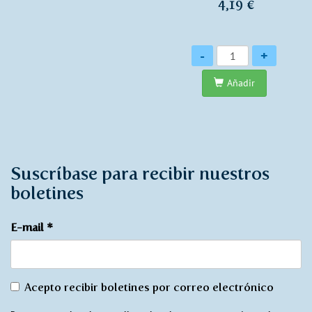
4,19 €
Cantidad
-
+
Añadir
Suscríbase para recibir nuestros
boletines
E-mail
*
De
Acepto recibir boletines por correo electrónico
acuerdo