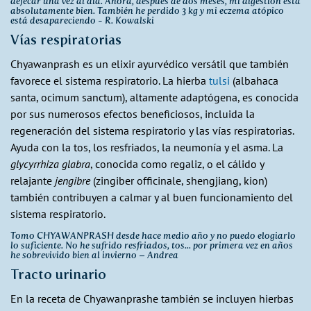
defecar una vez al día. Ahora, después de dos meses, mi digestión está
absolutamente bien. También he perdido 3 kg y mi eczema atópico
está desapareciendo - R. Kowalski
Vías respiratorias
Chyawanprash es un elixir ayurvédico versátil que también
favorece el sistema respiratorio. La hierba
tulsi
(albahaca
santa, ocimum sanctum), altamente adaptógena, es conocida
por sus numerosos efectos beneficiosos, incluida la
regeneración del sistema respiratorio y las vías respiratorias.
Ayuda con la tos, los resfriados, la neumonía y el asma. La
glycyrrhiza glabra
, conocida como regaliz, o el cálido y
relajante
jengibre
(zingiber officinale, shengjiang, kion)
también contribuyen a calmar y al buen funcionamiento del
sistema respiratorio.
Tomo CHYAWANPRASH desde hace medio año y no puedo elogiarlo
lo suficiente. No he sufrido resfriados, tos... por primera vez en años
he sobrevivido bien al invierno – Andrea
Tracto urinario
En la receta de Chyawanprashe también se incluyen hierbas