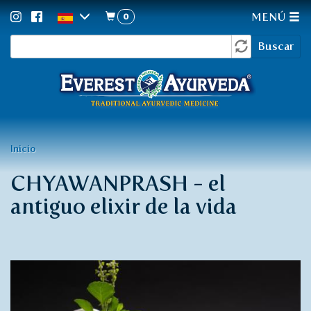
0
MENÚ
Formulario
Pasar
Buscar
al
de
contenido
búsqueda
principal
Usted
Inicio
está
CHYAWANPRASH - el
aquí
antiguo elixir de la vida