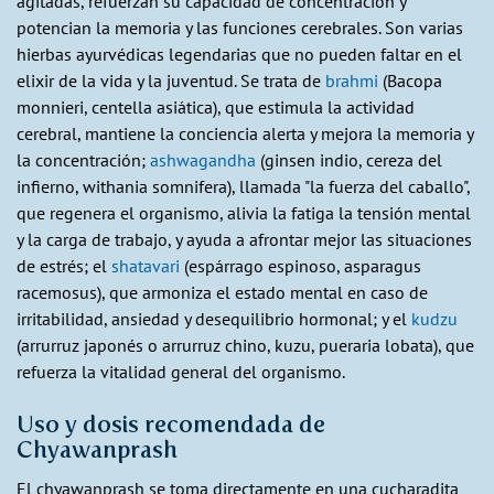
agitadas, refuerzan su capacidad de concentración y
potencian la memoria y las funciones cerebrales. Son varias
hierbas ayurvédicas legendarias que no pueden faltar en el
elixir de la vida y la juventud. Se trata de
brahmi
(Bacopa
monnieri, centella asiática), que estimula la actividad
cerebral, mantiene la conciencia alerta y mejora la memoria y
la concentración;
ashwagandha
(ginsen indio, cereza del
infierno, withania somnifera), llamada "la fuerza del caballo",
que regenera el organismo, alivia la fatiga la tensión mental
y la carga de trabajo, y ayuda a afrontar mejor las situaciones
de estrés; el
shatavari
(espárrago espinoso, asparagus
racemosus), que armoniza el estado mental en caso de
irritabilidad, ansiedad y desequilibrio hormonal; y el
kudzu
(arrurruz japonés o arrurruz chino, kuzu, pueraria lobata), que
refuerza la vitalidad general del organismo.
Uso y dosis recomendada de
Chyawanprash
El chyawanprash se toma directamente en una cucharadita