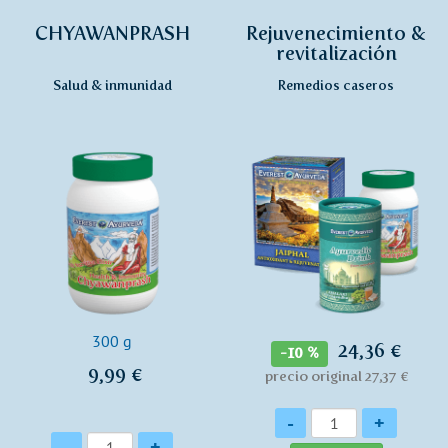
CHYAWANPRASH
Rejuvenecimiento &
revitalización
Salud & inmunidad
Remedios caseros
300 g
24,36 €
-10 %
9,99 €
precio original 27,37 €
Cantidad
-
+
Cantidad
-
+