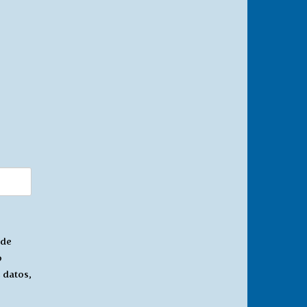
 de
o
 datos,