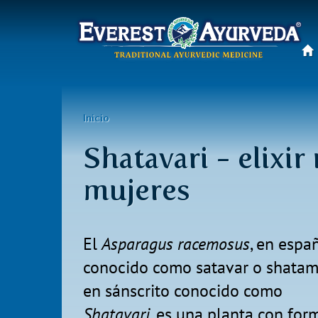
Menú
principal
Pasar
al
Usted
Inicio
contenido
está
principal
Shatavari - elixi
aquí
mujeres
El
Asparagus racemosus
, en espa
conocido como satavar o shatamu
en sánscrito conocido como
Shatavari
, es una planta con for