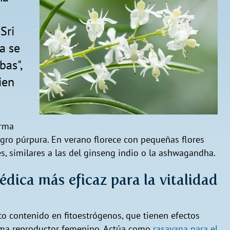
Sri
a se
bas",
ien
orma
gro púrpura. En verano florece con pequeñas flores
es, similares a las del ginseng indio o la ashwagandha.
édica más eficaz para la vitalidad
o contenido en fitoestrógenos, que tienen efectos
tema reproductor femenino. Actúa como
rasayana para el