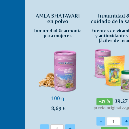
AMLA SHATAVARI
Inmunidad 
en polvo
cuidado de la s
de la mujer
Inmunidad & armonía
Fuentes de vitam
para mujeres
y antioxidantes
fáciles de usa
100 g
19,27
-15 %
8,69 €
precio original 22,
Cantidad
-
+
Cantidad
-
+