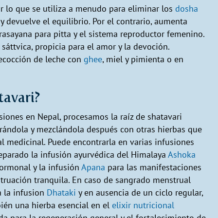
or lo que se utiliza a menudo para eliminar los
dosha
 devuelve el equilibrio. Por el contrario, aumenta
 rasayana para pitta y el sistema reproductor femenino.
 sáttvica, propicia para el amor y la devoción.
ecocción de leche con
ghee
, miel y pimienta o en
avari?
iones en Nepal, procesamos la raíz de shatavari
rándola y mezclándola después con otras hierbas que
 medicinal. Puede encontrarla en varias infusiones
eparado la infusión ayurvédica del Himalaya
Ashoka
hormonal y la infusión
Apana
para las manifestaciones
ruación tranquila. En caso de sangrado menstrual
 la infusion
Dhataki
y en ausencia de un ciclo regular,
bién una hierba esencial en el
elixir nutricional
da para la regeneración general y el fortalecimiento de