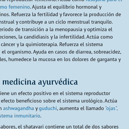
ismo femenino
. Ajusta el equilibrio hormonal y
os. Refuerza la fertilidad y favorece la producción de
strual y contribuye a un ciclo menstrual tranquilo.
eriodo de transición a la menopausia y optimiza el
eciones, la candidiasis y la infertilidad. Actúa como
 cáncer y la quimioterapia. Refuerza el sistema
o el organismo. Ayuda en casos de diarrea, sobreacidez,
ales, humedece la mucosa en los dolores de garganta y
e medicina ayurvédica
iene un efecto positivo en el sistema reproductor
 efecto beneficioso sobre el sistema urológico. Actúa
on
ashwagandha
y
guduchi
, aumenta el llamado
"ojas",
sistema inmunitario
.
abores, el shatavari contiene un total de dos sabores