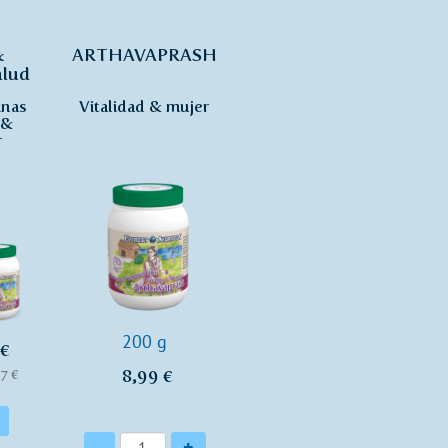
&
ARTHAVAPRASH
alud
inas
Vitalidad & mujer
 &
r
200 g
 €
8,99 €
97 €
Cantidad
-
+