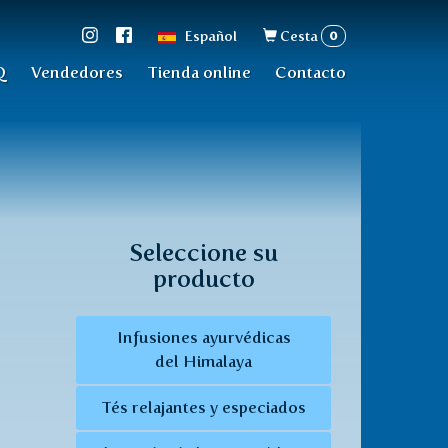
Formulario
0
Español
Cesta
de
Q
Vendedores
Tienda online
Contacto
búsqueda
Seleccione su
producto
Infusiones ayurvédicas
del Himalaya
Tés relajantes y especiados