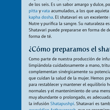
de los seis. Es un sabor amargo y dulce, p
pitta
y
vata
acumulados, a los que aquieta y
kapha dosha
. El shatavari es un excelente
Nutre y purifica la sangre. Su naturaleza es
Shatavari puede prepararse en forma de d
forma de té.
¿Cómo preparamos el shat
Como parte de nuestra producción de infus
limpiándola cuidadosamente a mano, tritu
complementan sinérgicamente su potencial
que cuidan la salud de la mujer. Hemos pr
para restablecer y mantener el equilibrio 
normales y el mantenimiento de una menst
muy abundante o prolongado, es adecuada
la infusión
Shatapushpi
. Shatavari es tam
ayurvédico Arthavaprash
, que se recomien